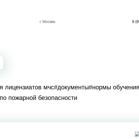
г. Москва
8 (
я лицензиатов мчс
#документы
#нормы обучени
по пожарной безопасности