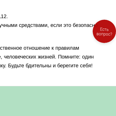
12.
учными средствами, если это безопасно
Ответим за
Есть
25 секунд!
вопрос?
етственное отношение к правилам
, человеческих жизней. Помните: один
у. Будьте бдительны и берегите себя!