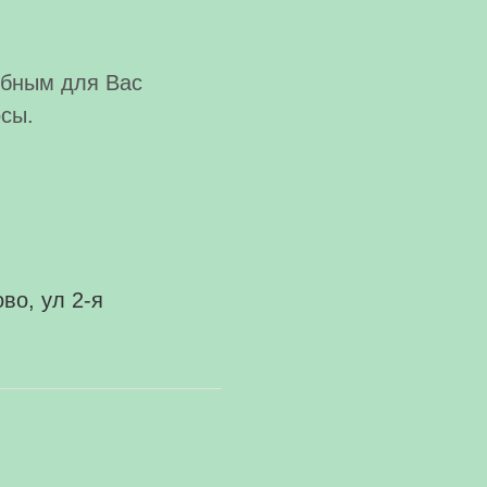
обным для Вас
осы.
во, ул 2-я