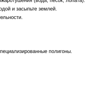
жаротушения (вода, песок, лопата).
одой и засыпьте землей.
ельности.
 специализированные полигоны.